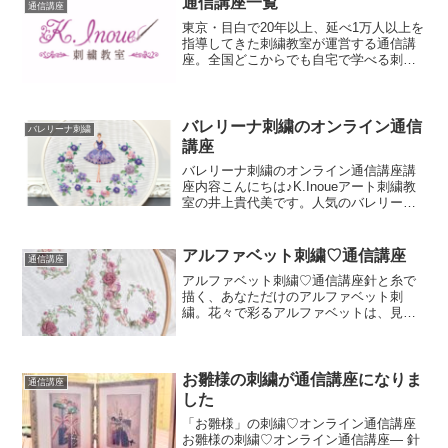
通信講座一覧
通信講座
東京・目白で20年以上、延べ1万人以上を
指導してきた刺繍教室が運営する通信講
座。全国どこからでも自宅で学べる刺繍
のオンラインレッスンです。
バレリーナ刺繍のオンライン通信
バレリーナ刺繍
講座
バレリーナ刺繍のオンライン通信講座講
座内容こんにちは♪K.Inoueアート刺繍教
室の井上貴代美です。人気のバレリーナ
刺繍をご紹介します。バレリーナ刺繍の
オンライン通信講座(基礎編)では3つの作
品を作ることができます１作品目シュー
アルファベット刺繍♡通信講座
通信講座
ズが入る大き...
アルファベット刺繍♡通信講座針と糸で
描く、あなただけのアルファベット刺
繍。花々で彩るアルファベットは、見て
いるだけで心がときめきます。初心者の
方でも安心して取り組めるよう、動画を
見ながら美しい花文字を一針ずつ仕上げ
ていく通信講座です。お好き...
お雛様の刺繍が通信講座になりま
通信講座
した
「お雛様」の刺繍♡オンライン通信講座
お雛様の刺繍♡オンライン通信講座― 針