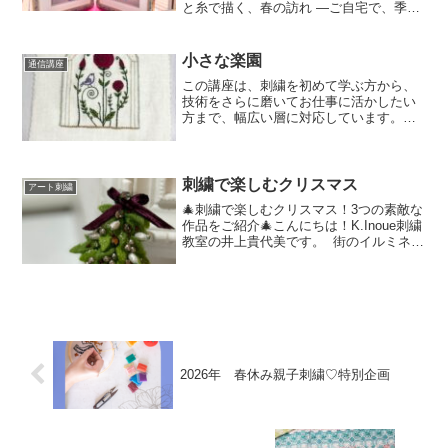
と糸で描く、春の訪れ ―ご自宅で、季節
を感じながら心やすらぐ手仕事時間を過
ごしてみませんか？華やかで品のある
「お雛様」と「花瓶」の2作品を、動画レ
小さな楽園
通信講座
ッスンとキット付きで...
この講座は、刺繍を初めて学ぶ方から、
技術をさらに磨いてお仕事に活かしたい
方まで、幅広い層に対応しています。各
作品を通して、基礎的なスキルから、お
仕事にいかしたい方まで幅広く学べるカ
リキュラムをご提供します。
刺繍で楽しむクリスマス
アート刺繍
🎄刺繍で楽しむクリスマス！3つの素敵な
作品をご紹介🎄こんにちは！K.Inoue刺繍
教室の井上貴代美です。 街のイルミネー
ションが輝き始めると、クリスマスが近
づいていることを感じますね。 そろそろ
刺繍でクリスマスの準備をしてみません
か？ ...
2026年 春休み親子刺繍♡特別企画