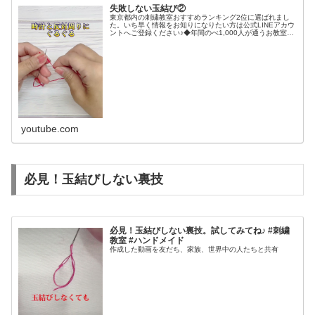
失敗しない玉結び②
東京都内の刺繍教室おすすめランキング2位に選ばれまし
た。いち早く情報をお知りになりたい方は公式LINEアカウ
ントへご登録ください♪◆年間のべ1,000人が通うお教室
◆Instagramはこちらです♡アート刺繍♡スモッキング刺
繍◆K.Inou...
youtube.com
必見！玉結びしない裏技
必見！玉結びしない裏技。試してみてね♪ #刺繍
教室 #ハンドメイド
作成した動画を友だち、家族、世界中の人たちと共有