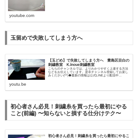
youtube.com
玉留めで失敗してしまう方へ
【玉どめ】で失敗してしまう方へ 豊島区目白の
刺繍教室 K.Inoue刺繍教室
こちらのチャンネルでは、よりわかりやすく上達する方法
などをお伝えしています。是非チャンネル登録してお楽し
みください(^^)◆最新の情報は公式LINEより配信中
♪◆Instagramはこちらです♡アート刺繍♡スモッキング刺
繍◆K.Inoueア...
youtu.be
初心者さん必見！刺繍糸を買ったら最初にやる
こと(前編) 〜知らないと損する仕分けテク〜
初心者さん必見！刺繍糸を買ったら最初にやるこ