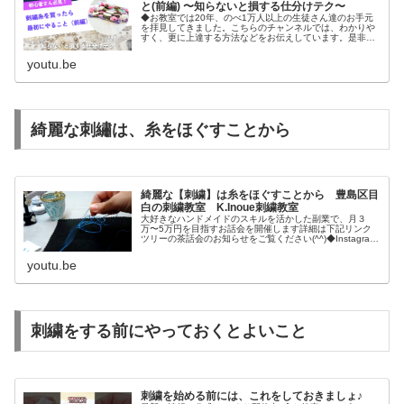
と(前編) 〜知らないと損する仕分けテク〜
◆お教室では20年、のべ1万人以上の生徒さん達のお手元
を拝見してきました。こちらのチャンネルでは、わかりや
すく、更に上達する方法などをお伝えしています。是非チ
ャンネル登録してお楽しみください(^^)最新の情報は公式
LINEより配信中♪◆後編...
youtu.be
綺麗な刺繡は、糸をほぐすことから
綺麗な【刺繍】は糸をほぐすことから 豊島区目
白の刺繍教室 K.Inoue刺繍教室
大好きなハンドメイドのスキルを活かした副業で、月３
万〜5万円を目指すお話会を開催します詳細は下記リンク
ツリーの茶話会のお知らせをご覧ください(^^)◆Instagram
はこちらです♡アート刺繍♡スモッキング刺繍◆K.Inoue
アート刺繍教室...
youtu.be
刺繍をする前にやっておくとよいこと
刺繍を始める前には、これをしておきましょ♪