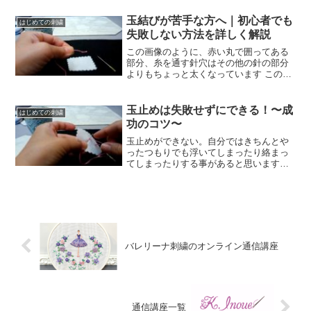
になる柄を、さまざまな技法を使って制
作します。※お子様が絵を描いている
玉結びが苦手な方へ｜初心者でも
はじめての刺繍
間、お母様(お祖母様)はご希...
失敗しない方法を詳しく解説
この画像のように、赤い丸で囲ってある
部分、糸を通す針穴はその他の針の部分
よりもちょっと太くなっています この画
像は分かりやすく少し太い針を使用して
いますが、もっと細い針でもよく見ると
針穴の方が太くなっています この構造が
玉止めは失敗せずにできる！〜成
はじめての刺繍
わかっていれば、玉止...
功のコツ〜
玉止めができない。自分ではきちんとや
ったつもりでも浮いてしまったり絡まっ
てしまったりする事があると思います。
ですが！やり方さえ分かってしまえば意
外と簡単だったりするんです。こちらで
はその成功のコツを紹介いたします！
バレリーナ刺繍のオンライン通信講座
通信講座一覧