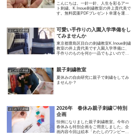
こんにちは。一針一針、人生を彩るアー
ト刺繍。K.Inoue刺繍教室の井上貴代美で
す。無料図案PDFプレゼント幸運を運ぶ
馬のお守り刺繍スウェーデンのダーラナ
地方に伝わる「幸せを運ぶ馬」をモチー
フに、小さなお守り刺繍「ダーラアミュ
可愛い手作りの入園入学準備をし
はじめての刺繍
レット」を作り...
てみませんか
東京都豊島区目白の刺繍教室K.Inoue刺繍
教室の井上貴代美です入園入学準備に、
手作りのものを何か一品でもよいので、
お母様の手作りの品を持たせてあげてほ
しいと思っています今まで手元にいた我
が子の旅立ち準備親の手を借りずにお着
親子刺繍教室
はじめての刺繍
替えをしたり、お...
夏休みの自由研究に親子で刺繍をしてみ
ませんか？
2026年 春休み親子刺繍♡特別
はじめての刺繍
企画
恒例になりました親子刺繍教室。今年の
春休みも特別企画をご用意しました。企
画内容今回は絵本「わたしのワンピー
ス」をイメージしながら、お洋服の模様