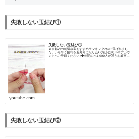
失敗しない玉結び①
失敗しない玉結び①
東京都内の刺繍教室おすすめランキング2位に選ばれまし
た。いち早く情報をお知りになりたい方は公式LINEアカウ
ントへご登録ください♪◆年間のべ1,000人が通うお教室
◆Instagramはこちらです♡アート刺繍♡スモッキング刺
繍◆K.Inou...
youtube.com
失敗しない玉結び②